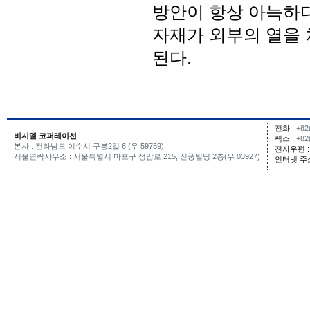
방안이 항상 아늑하다
자재가 외부의 열을
된다.
전화 :
+82(
비시엘 코퍼레이션
팩스 :
+82(
본사 : 전라남도 여수시 구봉2길 6 (우 59759)
전자우편 :
서울연락사무소 : 서울특별시 마포구 성암로 215, 신풍빌딩 2층(우 03927)
인터넷 주소