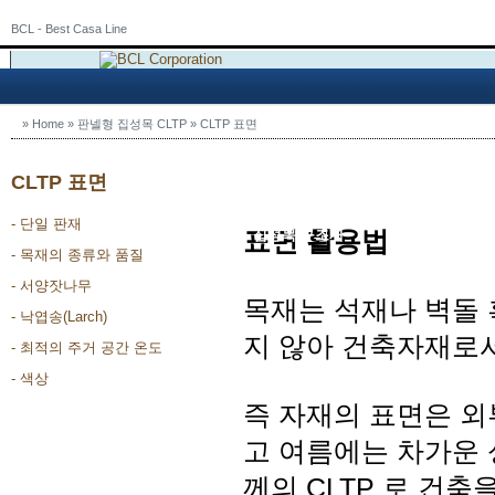
BCL - Best Casa Line
»
Home
»
판넬형 집성목 CLTP
»
CLTP 표면
CLTP 표면
- 단일 판재
표면 활용법
회사소개
집성목 구조재
구조용 
- 목재의 종류와 품질
- 서양잣나무
목재는 석재나 벽돌 
- 낙엽송(Larch)
지 않아 건축자재로서
- 최적의 주거 공간 온도
- 색상
즉 자재의 표면은 
고 여름에는 차가운 
께의 CLTP 로 건축을